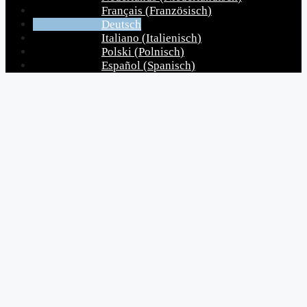
Français
(
Französisch
)
Deutsch
Italiano
(
Italienisch
)
Polski
(
Polnisch
)
Español
(
Spanisch
)