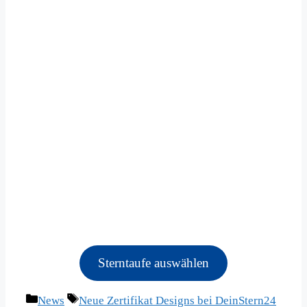
Sterntaufe auswählen
Kategorien
Schlagwörter
News
Neue Zertifikat Designs bei DeinStern24