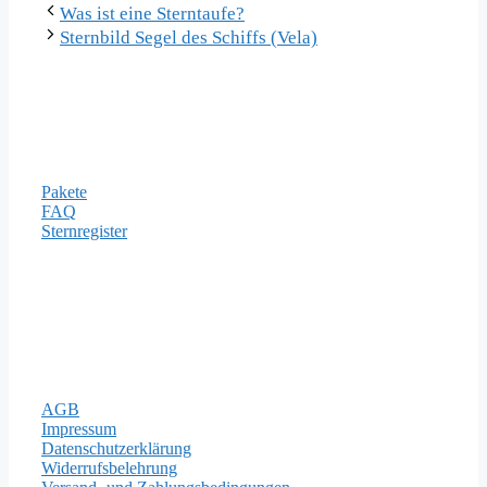
Was ist eine Sterntaufe?
Sternbild Segel des Schiffs (Vela)
Informationen
Pakete
FAQ
Sternregister
Zahlungsarten
Rechtliches
AGB
Impressum
Datenschutzerklärung
Widerrufsbelehrung