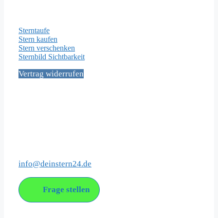
Wichtige Seiten
Sterntaufe
Stern kaufen
Stern verschenken
Sternbild Sichtbarkeit
Vertrag widerrufen
Social Media
Kontakt
info@deinstern24.de
Frage stellen
Über uns