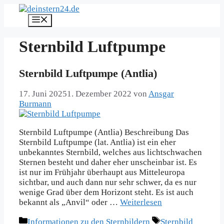
Zum
Inhalt
Menü
springen
Sternbild Luftpumpe
Sternbild Luftpumpe (Antlia)
17. Juni 2025
1. Dezember 2022
von
Ansgar
Burmann
Sternbild Luftpumpe (Antlia) Beschreibung Das
Sternbild Luftpumpe (lat. Antlia) ist ein eher
unbekanntes Sternbild, welches aus lichtschwachen
Sternen besteht und daher eher unscheinbar ist. Es
ist nur im Frühjahr überhaupt aus Mitteleuropa
sichtbar, und auch dann nur sehr schwer, da es nur
wenige Grad über dem Horizont steht. Es ist auch
bekannt als „Anvil“ oder …
Weiterlesen
Kategorien
Schlagwörter
Informationen zu den Sternbildern
Sternbild