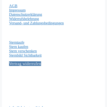
AGB
Impressum
Datenschutzerklärung
Widerrufsbelehrung
Versand- und Zahlungsbedingungen
Wichtige Seiten
Sterntaufe
Stern kaufen
Stern verschenken
Sternbild Sichtbarkeit
Vertrag widerrufen
Social Media
Kontakt