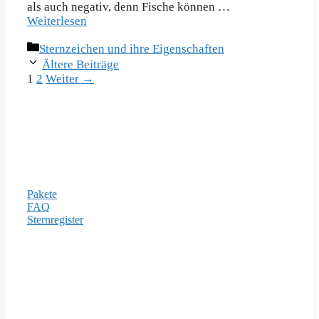
als auch negativ, denn Fische können …
Weiterlesen
Kategorien
Sternzeichen und ihre Eigenschaften
Ältere Beiträge
Seite
Seite
1
2
Weiter
→
Informationen
Pakete
FAQ
Sternregister
Zahlungsarten
Rechtliches