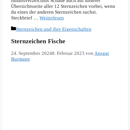
Inhaltsverzeichnis Schaue auch auf unserer
Übersichtsseite aller 12 Sternzeichen vorbei, wenn
du eines der anderen Sternzeichen suchst.
Steckbrief …
Weiterlesen
Kategorien
Sternzeichen und ihre Eigenschaften
Sternzeichen Fische
24. September 2024
8. Februar 2023
von
Ansgar
Burmann