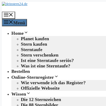
Zum
Inhalt
springen
Menü
Menü
Home
Planet kaufen
Stern kaufen
Sterntaufe
Stern verschenken
Ist eine Sterntaufe seriös?
Was ist eine Sterntaufe?
Bestellen
Online-Sternregister
Wie verwende ich das Register?
Offizielle Webseite
Wissen
Die 12 Sternzeichen
Die 88 Sternbilder