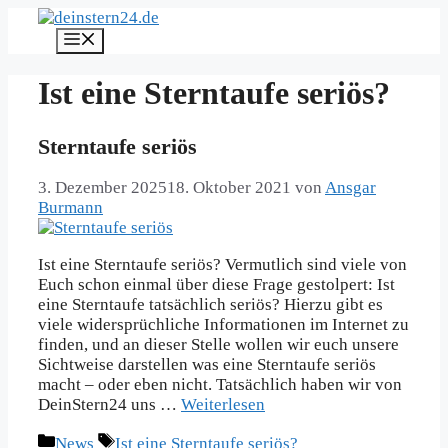
Zum
Inhalt
Menü
springen
Ist eine Sterntaufe seriös?
Sterntaufe seriös
3. Dezember 2025
18. Oktober 2021
von
Ansgar
Burmann
Ist eine Sterntaufe seriös? Vermutlich sind viele von
Euch schon einmal über diese Frage gestolpert: Ist
eine Sterntaufe tatsächlich seriös? Hierzu gibt es
viele widersprüchliche Informationen im Internet zu
finden, und an dieser Stelle wollen wir euch unsere
Sichtweise darstellen was eine Sterntaufe seriös
macht – oder eben nicht. Tatsächlich haben wir von
DeinStern24 uns …
Weiterlesen
Kategorien
Schlagwörter
News
Ist eine Sterntaufe seriös?