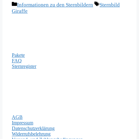
Kategorien
Schlagwörter
Informationen zu den Sternbildern
Sternbild
Giraffe
Informationen
Pakete
FAQ
Sternregister
Zahlungsarten
Rechtliches
AGB
Impressum
Datenschutzerklärung
Widerrufsbelehrung