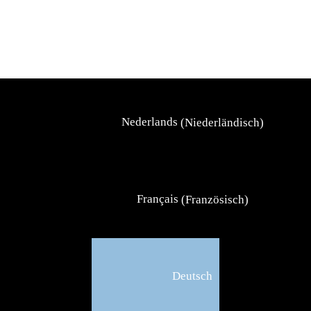
DeinStern24 ist ein junges Unternehmen mit dem Ziel, die
Sterntaufe im modernen Gewand anzubieten.
Nederlands
(
Niederländisch
)
Français
(
Französisch
)
Deutsch