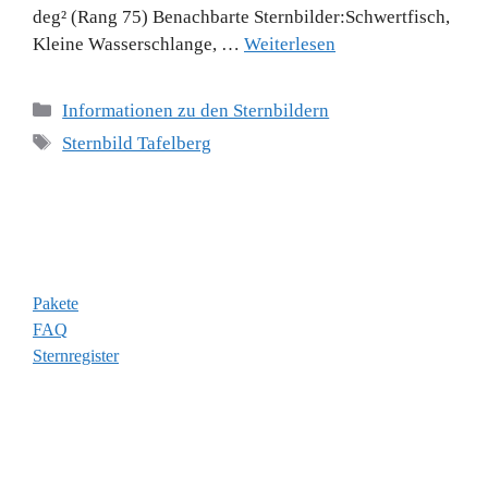
deg² (Rang 75) Benachbarte Sternbilder:Schwertfisch,
Kleine Wasserschlange, …
Weiterlesen
Kategorien
Informationen zu den Sternbildern
Schlagwörter
Sternbild Tafelberg
Informationen
Pakete
FAQ
Sternregister
Zahlungsarten