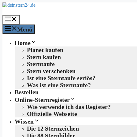
Zum
Inhalt
springen
Menü
Menü
Home
Planet kaufen
Stern kaufen
Sterntaufe
Stern verschenken
Ist eine Sterntaufe seriös?
Was ist eine Sterntaufe?
Bestellen
Online-Sternregister
Wie verwende ich das Register?
Offizielle Webseite
Wissen
Die 12 Sternzeichen
Die 88 Sternbilder