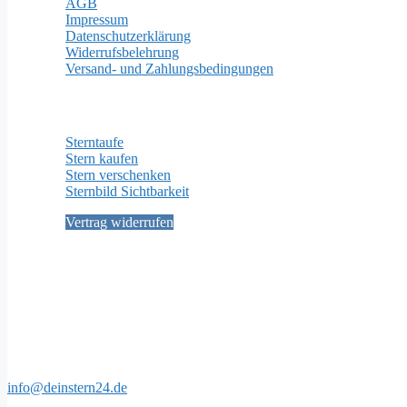
AGB
Impressum
Datenschutzerklärung
Widerrufsbelehrung
Versand- und Zahlungsbedingungen
Wichtige Seiten
Sterntaufe
Stern kaufen
Stern verschenken
Sternbild Sichtbarkeit
Vertrag widerrufen
Social Media
Kontakt
info@deinstern24.de