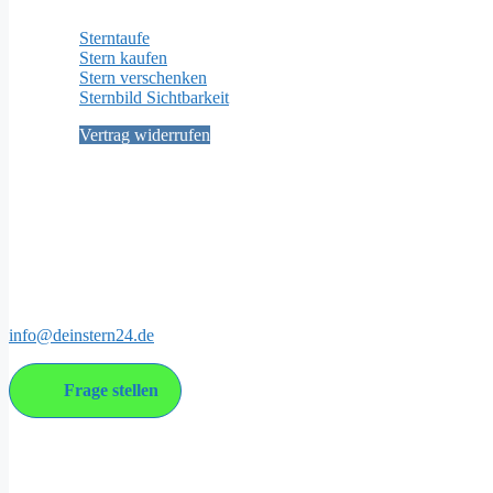
Sterntaufe
Stern kaufen
Stern verschenken
Sternbild Sichtbarkeit
Vertrag widerrufen
Social Media
Kontakt
info@deinstern24.de
Frage stellen
Über uns