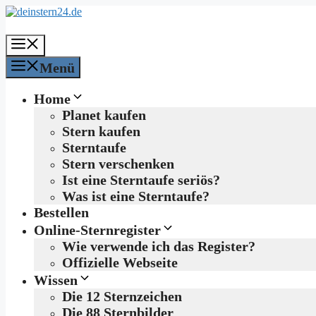
Zum
Inhalt
springen
Menü
Menü
Home
Planet kaufen
Stern kaufen
Sterntaufe
Stern verschenken
Ist eine Sterntaufe seriös?
Was ist eine Sterntaufe?
Bestellen
Online-Sternregister
Wie verwende ich das Register?
Offizielle Webseite
Wissen
Die 12 Sternzeichen
Die 88 Sternbilder