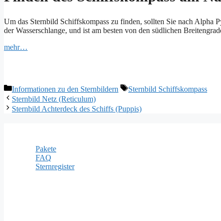
Um das Sternbild Schiffskompass zu finden, sollten Sie nach Alpha P
der Wasserschlange, und ist am besten von den südlichen Breitengrad
mehr…
Kategorien
Schlagwörter
Informationen zu den Sternbildern
Sternbild Schiffskompass
Sternbild Netz (Reticulum)
Sternbild Achterdeck des Schiffs (Puppis)
Informationen
Pakete
FAQ
Sternregister
Zahlungsarten