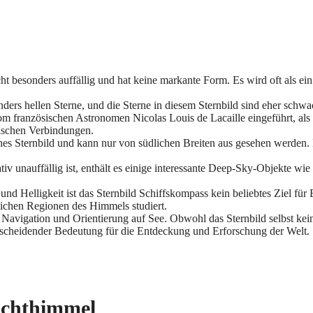
ht besonders auffällig und hat keine markante Form. Es wird oft als ei
ers hellen Sterne, und die Sterne in diesem Sternbild sind eher schwach
 französischen Astronomen Nicolas Louis de Lacaille eingeführt, als 
gischen Verbindungen.
hes Sternbild und kann nur von südlichen Breiten aus gesehen werden. E
v unauffällig ist, enthält es einige interessante Deep-Sky-Objekte wie
nd Helligkeit ist das Sternbild Schiffskompass kein beliebtes Ziel f
ichen Regionen des Himmels studiert.
 Navigation und Orientierung auf See. Obwohl das Sternbild selbst ke
scheidender Bedeutung für die Entdeckung und Erforschung der Welt.
achthimmel