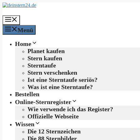
Zum
Inhalt
springen
Menü
Menü
Home
Planet kaufen
Stern kaufen
Sterntaufe
Stern verschenken
Ist eine Sterntaufe seriös?
Was ist eine Sterntaufe?
Bestellen
Online-Sternregister
Wie verwende ich das Register?
Offizielle Webseite
Wissen
Die 12 Sternzeichen
Die 88 Sternbilder