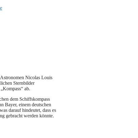
e
n Astronomen Nicolas Louis
dlichen Sternbilder
r „Kompass“ ab.
ischen dem Schiffskompass
nn Bayer, einem deutschen
was darauf hindeutet, dass es
ung gebracht werden könnte.