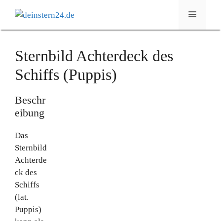
Zum
Menü
Inhalt
springen
Sternbild Achterdeck des
Schiffs (Puppis)
Beschr
eibung
Das
Sternbild
Achterde
ck des
Schiffs
(lat.
Puppis)