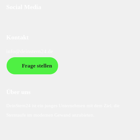
Social Media
Kontakt
info@deinstern24.de
Frage stellen
Über uns
DeinStern24 ist ein junges Unternehmen mit dem Ziel, die
Sterntaufe im modernen Gewand anzubieten.