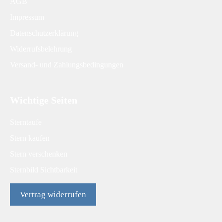
AGB
Impressum
Datenschutzerklärung
Widerrufsbelehrung
Versand- und Zahlungsbedingungen
Wichtige Seiten
Sterntaufe
Stern kaufen
Stern verschenken
Sternbild Sichtbarkeit
Vertrag widerrufen