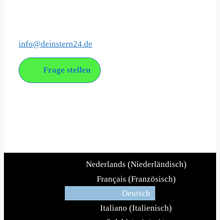
Kontakt
info@deinstern24.de
Frage stellen
Über uns
DeinStern24 ist ein junges Unternehmen mit dem Ziel, die
Sterntaufe im modernen Gewand anzubieten.
Nederlands
(
Niederländisch
)
Français
(
Französisch
)
Deutsch
Italiano
(
Italienisch
)