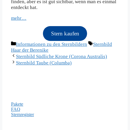
finden, aber es ist gut sichtbar, wenn man es einmal
entdeckt hat.
mehr…
Stern kaufen
Kategorien
Schlagwörter
Informationen zu den Sternbildern
Sternbild
Haar der Berenike
Sternbild Südliche Krone (Corona Australis)
Sternbild Taube (Columba)
Informationen
Pakete
FAQ
Sternregister
Zahlungsarten