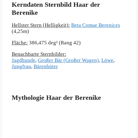
Kerndaten Sternbild Haar der
Berenike
Hellster Stern (Helligkeit):
Beta Comae Berenices
(4,25m)
Fläche:
386,475 deg² (Rang 42)
Benachbarte Sternbilder:
Jagdhunde
,
Großer Bär (Großer Wagen)
,
Löwe
,
Jungfrau
,
Bärenhüter
Mythologie Haar der Berenike