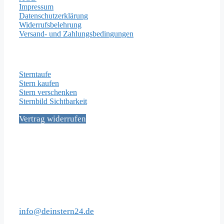
Impressum
Datenschutzerklärung
Widerrufsbelehrung
Versand- und Zahlungsbedingungen
Wichtige Seiten
Sterntaufe
Stern kaufen
Stern verschenken
Sternbild Sichtbarkeit
Vertrag widerrufen
Social Media
Kontakt
info@deinstern24.de