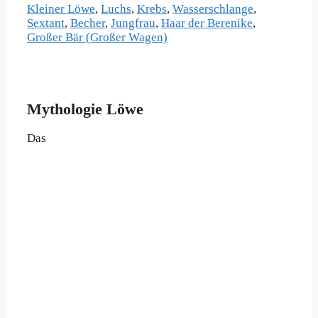
Kleiner Löwe
,
Luchs
,
Krebs
,
Wasserschlange
,
Sextant
,
Becher
,
Jungfrau
,
Haar der Berenike
,
Großer Bär (Großer Wagen)
Mythologie Löwe
Das