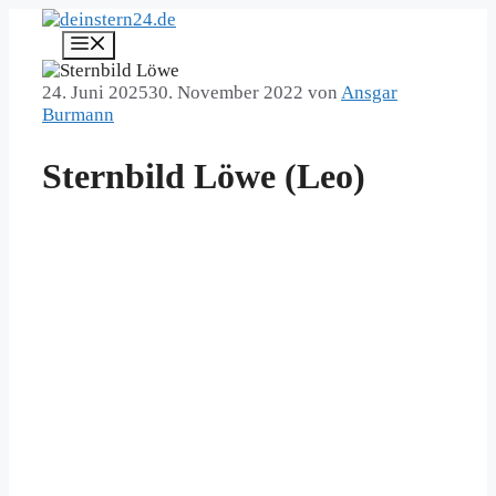
Zum
Inhalt
Menü
springen
24. Juni 2025
30. November 2022
von
Ansgar
Burmann
Sternbild Löwe (Leo)