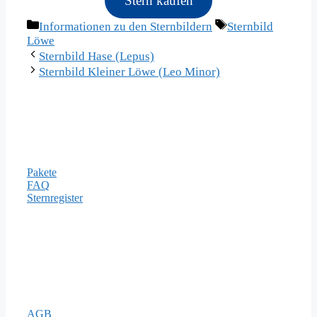
Stern kaufen
Kategorien
Schlagwörter
Informationen zu den Sternbildern
Sternbild
Löwe
Sternbild Hase (Lepus)
Sternbild Kleiner Löwe (Leo Minor)
Informationen
Pakete
FAQ
Sternregister
Zahlungsarten
Rechtliches
AGB