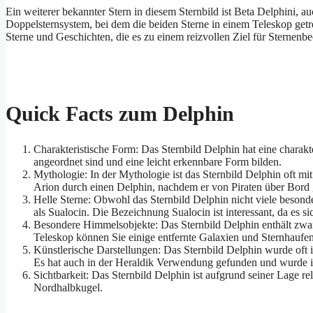
Ein weiterer bekannter Stern in diesem Sternbild ist Beta Delphini, a
Doppelsternsystem, bei dem die beiden Sterne in einem Teleskop getre
Sterne und Geschichten, die es zu einem reizvollen Ziel für Sternenb
Quick Facts zum Delphin
Charakteristische Form: Das Sternbild Delphin hat eine charakt
angeordnet sind und eine leicht erkennbare Form bilden.
Mythologie: In der Mythologie ist das Sternbild Delphin oft mi
Arion durch einen Delphin, nachdem er von Piraten über Bord
Helle Sterne: Obwohl das Sternbild Delphin nicht viele besonder
als Sualocin. Die Bezeichnung Sualocin ist interessant, da es
Besondere Himmelsobjekte: Das Sternbild Delphin enthält zwar
Teleskop können Sie einige entfernte Galaxien und Sternhaufe
Künstlerische Darstellungen: Das Sternbild Delphin wurde oft 
Es hat auch in der Heraldik Verwendung gefunden und wurde
Sichtbarkeit: Das Sternbild Delphin ist aufgrund seiner Lage r
Nordhalbkugel.