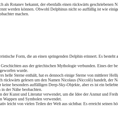
uch als Rotanev bekannt, der ebenfalls einen rückwärts geschriebenen N
nnt werden können. Obwohl Delphinus nicht so auffällig ist wie einige 
eobachter machen.
eristische Form, die an einen springenden Delphin erinnert. Es besteht 
t Geschichten aus der griechischen Mythologie verbunden. Eines der be
 geworfen wurde.
s helle Sterne enthält, hat es dennoch einige Sterne von mittlerer Hell
 sich rückwärts gelesen um den Namen Nicolaus (Niccolò) handelt, der 
 keine besonders auffälligen Deep-Sky-Objekte, aber es ist ein belieb
n in der Nähe beobachten.
in der Kunst und Literatur verwendet, um die Idee der Anmut und Freihe
 in Wappen und Symbolen verwendet.
elativ leicht von vielen Teilen der Welt aus sichtbar. Es erreicht se