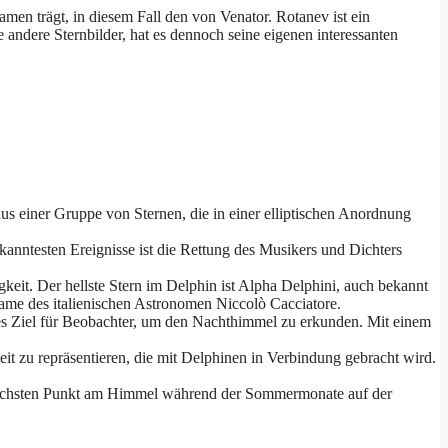
amen trägt, in diesem Fall den von Venator. Rotanev ist ein
andere Sternbilder, hat es dennoch seine eigenen interessanten
aus einer Gruppe von Sternen, die in einer elliptischen Anordnung
kanntesten Ereignisse ist die Rettung des Musikers und Dichters
igkeit. Der hellste Stern im Delphin ist Alpha Delphini, auch bekannt
Name des italienischen Astronomen Niccolò Cacciatore.
tes Ziel für Beobachter, um den Nachthimmel zu erkunden. Mit einem
it zu repräsentieren, die mit Delphinen in Verbindung gebracht wird.
inen höchsten Punkt am Himmel während der Sommermonate auf der