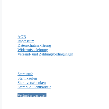
Zahlungsarten
Rechtliches
AGB
Impressum
Datenschutzerklärung
Widerrufsbelehrung
Versand- und Zahlungsbedingungen
Wichtige Seiten
Sterntaufe
Stern kaufen
Stern verschenken
Sternbild Sichtbarkeit
Vertrag widerrufen
Social Media