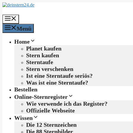
Zum
Inhalt
springen
Menü
Menü
Home
Planet kaufen
Stern kaufen
Sterntaufe
Stern verschenken
Ist eine Sterntaufe seriös?
Was ist eine Sterntaufe?
Bestellen
Online-Sternregister
Wie verwende ich das Register?
Offizielle Webseite
Wissen
Die 12 Sternzeichen
Die 88 Sternbilder