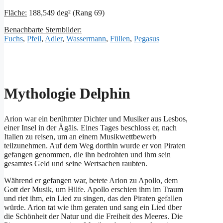
Fläche:
188,549 deg² (Rang 69)
Benachbarte Sternbilder:
Fuchs
,
Pfeil
,
Adler
,
Wassermann
,
Füllen
,
Pegasus
Mythologie Delphin
Arion war ein berühmter Dichter und Musiker aus Lesbos,
einer Insel in der Ägäis. Eines Tages beschloss er, nach
Italien zu reisen, um an einem Musikwettbewerb
teilzunehmen. Auf dem Weg dorthin wurde er von Piraten
gefangen genommen, die ihn bedrohten und ihm sein
gesamtes Geld und seine Wertsachen raubten.
Während er gefangen war, betete Arion zu Apollo, dem
Gott der Musik, um Hilfe. Apollo erschien ihm im Traum
und riet ihm, ein Lied zu singen, das den Piraten gefallen
würde. Arion tat wie ihm geraten und sang ein Lied über
die Schönheit der Natur und die Freiheit des Meeres. Die