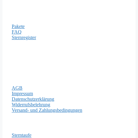
Informationen
Pakete
FAQ
Sternregister
Zahlungsarten
Rechtliches
AGB
Impressum
Datenschutzerklärung
Widerrufsbelehrung
Versand- und Zahlungsbedingungen
Wichtige Seiten
Sterntaufe