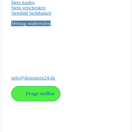
Stern kaufen
Stern verschenken
Sternbild Sichtbarkeit
Vertrag widerrufen
Social Media
Kontakt
info@deinstern24.de
Frage stellen
Über uns
DeinStern24 ist ein junges Unternehmen mit dem Ziel, die
Sterntaufe im modernen Gewand anzubieten.